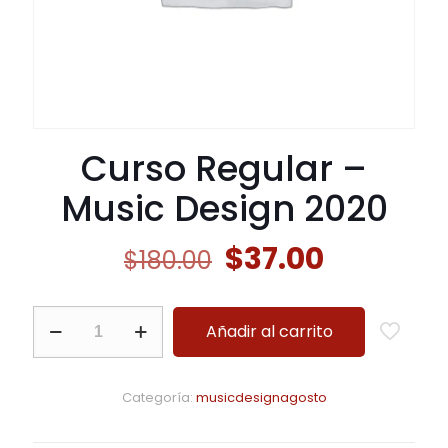
Curso Regular –
Music Design 2020
Original
Current
$
37.00
$
180.00
price
price
was:
is:
Curso
Añadir al carrito
Regular
$180.00.
$37.00.
-
Music
Design
Categoría:
musicdesignagosto
2020
cantidad