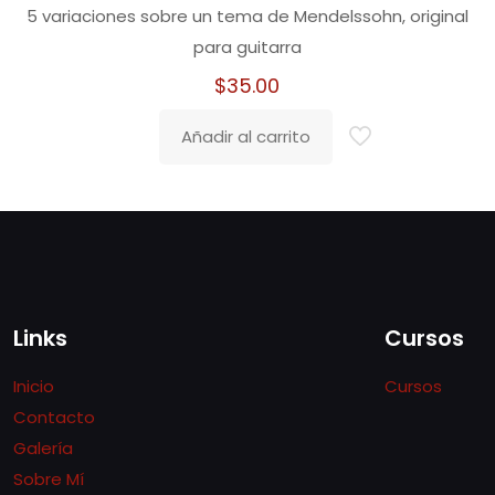
5 variaciones sobre un tema de Mendelssohn, original
para guitarra
$
35.00
Añadir al carrito
Links
Cursos
Inicio
Cursos
Contacto
Galería
Sobre Mí