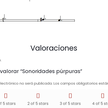
Valoraciones
.
 valorar “Sonoridades púrpuras”
electrónico no será publicada.
Los campos obligatorios est
of 5 stars
2 of 5 stars
3 of 5 stars
4 of 5 s