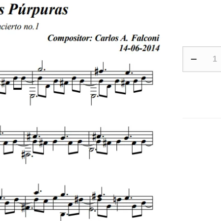
Sonorida
púrpuras
cantidad