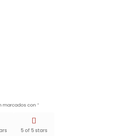
án marcados con
*
tars
5 of 5 stars